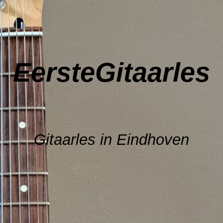
AANSCHAF GITAAR
CONTACT
EersteGitaarles
INLOGGEN CURSISTEN
Gitaarles in Eindhoven